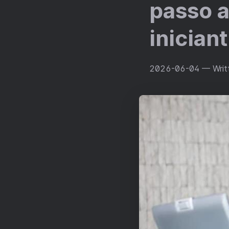
passo a
inician
2026-06-04
— Writ