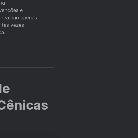
 na
venções e
ânea não apenas
uitas vezes
sa.
de
 Cênicas