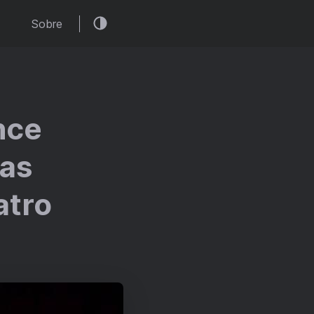
Sobre
nce
as
atro