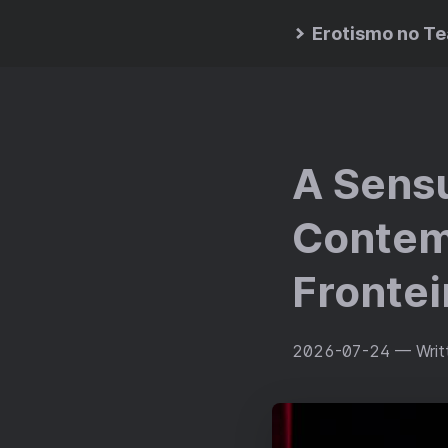
Erotismo no Te
A Sens
Contem
Frontei
2026-07-24
— Writ