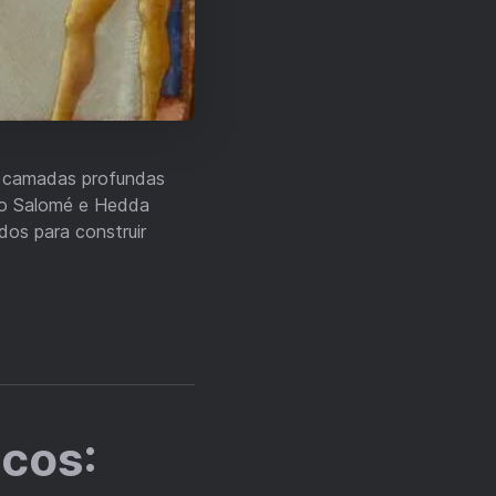
r camadas profundas
mo Salomé e Hedda
dos para construir
icos: