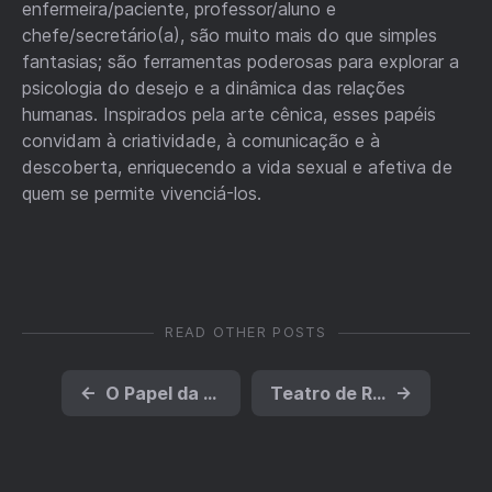
enfermeira/paciente, professor/aluno e
chefe/secretário(a), são muito mais do que simples
fantasias; são ferramentas poderosas para explorar a
psicologia do desejo e a dinâmica das relações
humanas. Inspirados pela arte cênica, esses papéis
convidam à criatividade, à comunicação e à
descoberta, enriquecendo a vida sexual e afetiva de
quem se permite vivenciá-los.
READ OTHER POSTS
←
O Papel da Sexualidade nas Obras de Shakespeare
Teatro de Rua e Erotismo: Performances em Espaços Públicos
→