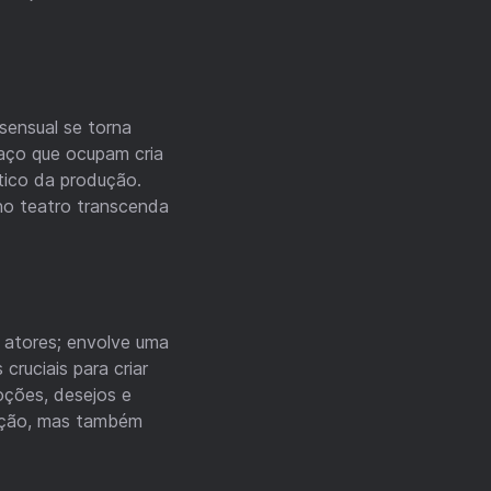
sensual se torna
aço que ocupam cria
ótico da produção.
 no teatro transcenda
s atores; envolve uma
cruciais para criar
oções, desejos e
dução, mas também