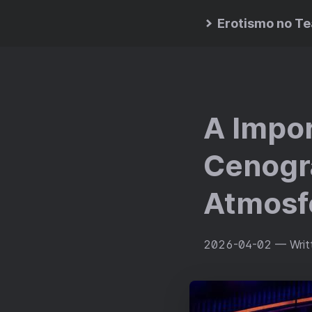
Erotismo no Te
A Impor
Cenogra
Atmosfe
2026-04-02
— Writ