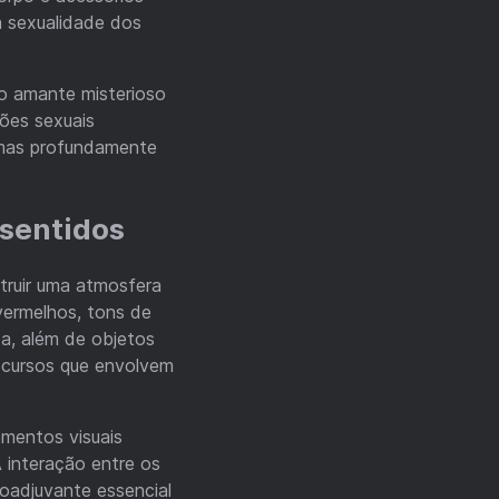
a sexualidade dos
 o amante misterioso
ções sexuais
, mas profundamente
 sentidos
truir uma atmosfera
vermelhos, tons de
da, além de objetos
ecursos que envolvem
ementos visuais
A interação entre os
oadjuvante essencial