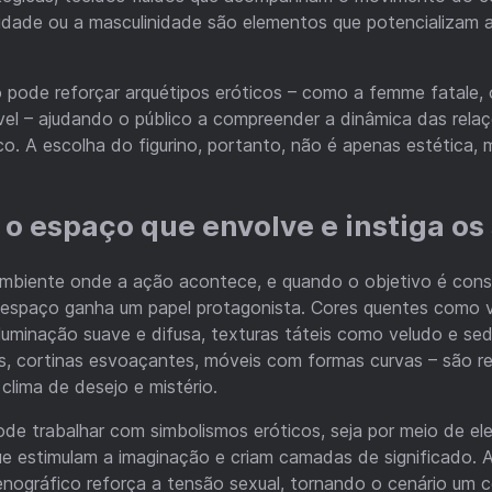
lidade ou a masculinidade são elementos que potencializam 
no pode reforçar arquétipos eróticos – como a femme fatale,
vel – ajudando o público a compreender a dinâmica das rela
o. A escolha do figurino, portanto, não é apenas estética
 o espaço que envolve e instiga os
 ambiente onde a ação acontece, e quando o objetivo é cons
o espaço ganha um papel protagonista. Cores quentes como 
iluminação suave e difusa, texturas táteis como veludo e se
os, cortinas esvoaçantes, móveis com formas curvas – são r
lima de desejo e mistério.
e trabalhar com simbolismos eróticos, seja por meio de el
 que estimulam a imaginação e criam camadas de significado. 
nográfico reforça a tensão sexual, tornando o cenário um c