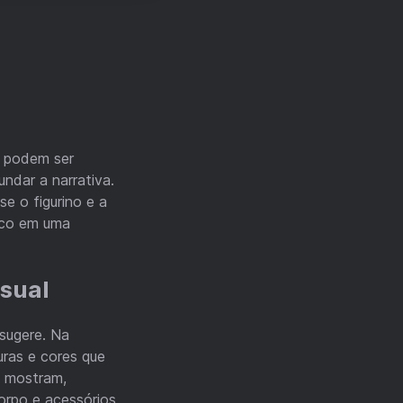
e podem ser
ndar a narrativa.
e o figurino e a
lico em uma
isual
 sugere. Na
uras e cores que
e mostram,
orpo e acessórios