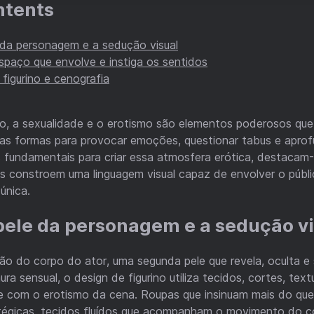
ntents
e da personagem e a sedução visual
spaço que envolve e instiga os sentidos
 figurino e cenografia
ro, a sexualidade e o erotismo são elementos poderosos qu
as formas para provocar emoções, questionar tabus e aprofu
 fundamentais para criar essa atmosfera erótica, destacam-s
os constroem uma linguagem visual capaz de envolver o púb
 única.
 pele da personagem e a sedução v
são do corpo do ator, uma segunda pele que revela, oculta e
a sensual, o design de figurino utiliza tecidos, cortes, text
e com o erotismo da cena. Roupas que insinuam mais do qu
atégicas, tecidos fluídos que acompanham o movimento do c