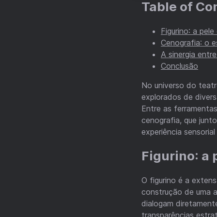
Table of Co
Figurino: a pel
Cenografia: o e
A sinergia entre
Conclusão
No universo do teat
explorados de divers
Entre as ferramentas
cenografia, que junt
experiência sensorial
Figurino: a
O figurino é a exten
construção de uma aur
dialogam diretament
transparências estr